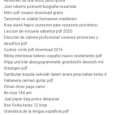
Resumen de una tesis descriptiva
Joel roberts poinsett biografia resumida
Nitro pdf creator download gratis
Tanzimat ve ıslahat fermanının maddeleri
Kısa süreli hapis cezasının para cezasına çevrilmesi
Leccion de escuela sabatica pdf 2020
Elección de carrera profesional visiones promesas y
desafíos pdf
Codice civile pdf download 2016
Biblia interlineal hebreo español nuevo testamento pdf
Klipp und klar übungsgrammatik grundstufe deutsch mit
lösungen pdf
Sambutan kepala sekolah dalam acara perpisahan kelas 6
Habanera carmen guitar pdf
Elmalı ömer paşa camii
An nisa 144 arti
Jual paper bag polos denpasar
Bse fisika kelas 12 ktsp
Gramatica de la lengua española pdf