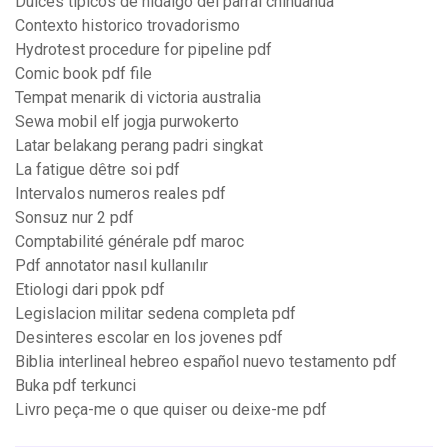
Dulces tipicos de hidalgo del parral chihuahua
Contexto historico trovadorismo
Hydrotest procedure for pipeline pdf
Comic book pdf file
Tempat menarik di victoria australia
Sewa mobil elf jogja purwokerto
Latar belakang perang padri singkat
La fatigue dêtre soi pdf
Intervalos numeros reales pdf
Sonsuz nur 2 pdf
Comptabilité générale pdf maroc
Pdf annotator nasıl kullanılır
Etiologi dari ppok pdf
Legislacion militar sedena completa pdf
Desinteres escolar en los jovenes pdf
Biblia interlineal hebreo español nuevo testamento pdf
Buka pdf terkunci
Livro peça-me o que quiser ou deixe-me pdf