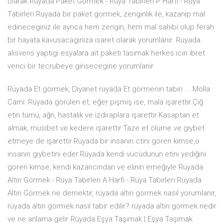
olarak Rüyada Paket Görmek - Rüya Tabirleri P Harfi - Rüya
Tabirleri Ruyada bir paket gormek, zenginlik ile, kazanip mal
edineceginiz ile ayrica hem zengin, hem mal sahibi olup ferah
bir hayata kavusacaginiza isaret olarak yorumlanir. Ruyada
alisveris yaptigi esyalara ait paketi tasimak herkes icin ibret
verici bir tecrubeye girisecegine yorumlanir.
Rüyada Et görmek, Diyanet rüyada Et görmenin tabiri ... Molla
Cami: Rüyada görülen et, eğer pişmiş ise, mala işarettir.Çiğ
etin tümü, ağn, hastalık ve izdıraplara işarettir.Kasaptan et
almak, musibet ve kedere işarettir.Taze et ölüme ve gıybet
etmeye de işarettir.Rüyada bir insanın ctini gören kimse,o
insanın gıybetini eder.Rüyada kendi vücüdunun etini yediğini
gören kimse, kendi kazancından ve elinin emeğiyle Rüyada
Altın Görmek - Rüya Tabirleri A Harfi - Rüya Tabirleri Rüyada
Altın Görmek ne demektir, rüyada altın görmek nasıl yorumlanır,
rüyada altın görmek nasıl tabir edilir? rüyada altın görmek nedir
ve ne anlama gelir Rüyada Eşya Taşımak | Eşya Taşımak