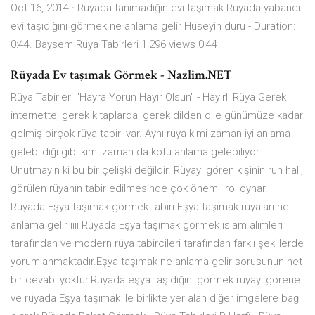
Oct 16, 2014 · Rüyada tanımadığın evi taşımak Rüyada yabancı
evi taşıdığını görmek ne anlama gelir Hüseyin duru - Duration:
0:44. Baysem Rüya Tabirleri 1,296 views 0:44
Rüyada Ev taşımak Görmek - Nazlim.NET
Rüya Tabirleri "Hayra Yorun Hayır Olsun" - Hayırlı Rüya Gerek
internette, gerek kitaplarda, gerek dilden dile günümüze kadar
gelmiş birçok rüya tabiri var. Aynı rüya kimi zaman iyi anlama
gelebildiği gibi kimi zaman da kötü anlama gelebiliyor.
Unutmayın ki bu bir çelişki değildir. Rüyayı gören kişinin ruh hali,
görülen rüyanın tabir edilmesinde çok önemli rol oynar.
Rüyada Eşya taşımak görmek tabiri Eşya taşımak rüyaları ne
anlama gelir ıııı Rüyada Eşya taşımak görmek islam alimleri
tarafından ve modern rüya tabircileri tarafından farklı şekillerde
yorumlanmaktadır.Eşya taşımak ne anlama gelir sorusunun net
bir cevabı yoktur.Rüyada eşya taşıdığını görmek rüyayı görene
ve rüyada Eşya taşımak ile birlikte yer alan diğer imgelere bağlı