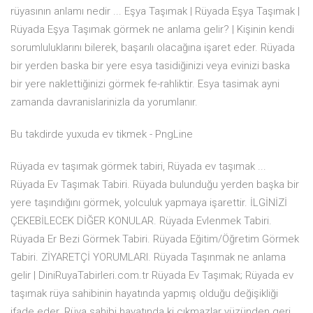
rüyasının anlamı nedir ... Eşya Taşımak | Rüyada Eşya Taşımak |
Rüyada Eşya Taşımak görmek ne anlama gelir? | Kişinin kendi
sorumluluklarını bilerek, başarılı olacağına işaret eder. Rüyada
bir yerden baska bir yere esya tasidiğinizi veya evinizi baska
bir yere naklettiğinizi görmek fe-rahliktir. Esya tasimak ayni
zamanda davranislarinizla da yorumlanır.
Bu takdirde yuxuda ev tikmek - PngLine
Rüyada ev taşımak görmek tabiri, Rüyada ev taşımak ...
Rüyada Ev Taşımak Tabiri. Rüyada bulunduğu yerden başka bir
yere taşındığını görmek, yolcu­luk yapmaya işarettir. İLGİNİZİ
ÇEKEBİLECEK DİĞER KONULAR. Rüyada Evlenmek Tabiri.
Rüyada Er Bezi Görmek Tabiri. Rüyada Eğitim/Öğretim Görmek
Tabiri. ZİYARETÇİ YORUMLARI. Rüyada Taşınmak ne anlama
gelir | DiniRuyaTabirleri.com.tr Rüyada Ev Taşımak; Rüyada ev
taşımak rüya sahibinin hayatında yapmış olduğu değişikliği
ifade eder. Rüya sahibi hayatında ki çıkmazlar yüzünden geri