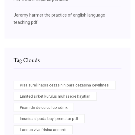
Jeremy harmer the practice of english language
teaching pdf
Tag Clouds
Kısa süreli hapis cezasının para cezasına çevrilmesi
Limited şirket kuruluş muhasebe kayıtları
Piramide de cuicuilco cdmx
Imunisasi pada bayi prematur pdf
Lacqua viva frisina accordi