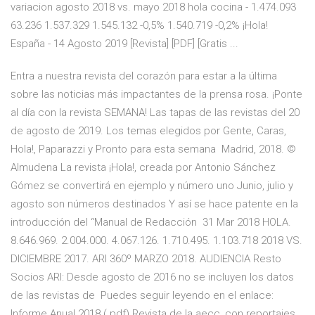
variacion agosto 2018 vs. mayo 2018 hola cocina - 1.474.093
63.236 1.537.329 1.545.132 -0,5% 1.540.719 -0,2% ¡Hola!
España - 14 Agosto 2019 [Revista] [PDF] [Gratis ...
Entra a nuestra revista del corazón para estar a la última
sobre las noticias más impactantes de la prensa rosa. ¡Ponte
al día con la revista SEMANA! Las tapas de las revistas del 20
de agosto de 2019. Los temas elegidos por Gente, Caras,
Hola!, Paparazzi y Pronto para esta semana Madrid, 2018. ©
Almudena La revista ¡Hola!, creada por Antonio Sánchez
Gómez se convertirá en ejemplo y número uno Junio, julio y
agosto son números destinados Y así se hace patente en la
introducción del “Manual de Redacción 31 Mar 2018 HOLA.
8.646.969. 2.004.000. 4.067.126. 1.710.495. 1.103.718 2018 VS.
DICIEMBRE 2017. ARI 360º MARZO 2018. AUDIENCIA Resto
Socios ARI: Desde agosto de 2016 no se incluyen los datos
de las revistas de Puedes seguir leyendo en el enlace:
Informe Anual 2018 (.pdf) Revista de la aecc, con reportajes,