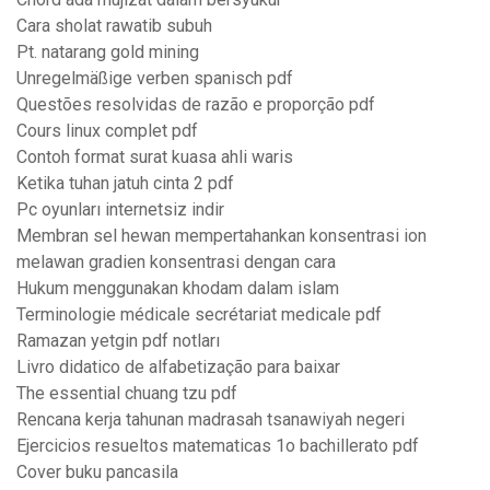
Cara sholat rawatib subuh
Pt. natarang gold mining
Unregelmäßige verben spanisch pdf
Questões resolvidas de razão e proporção pdf
Cours linux complet pdf
Contoh format surat kuasa ahli waris
Ketika tuhan jatuh cinta 2 pdf
Pc oyunları internetsiz indir
Membran sel hewan mempertahankan konsentrasi ion
melawan gradien konsentrasi dengan cara
Hukum menggunakan khodam dalam islam
Terminologie médicale secrétariat medicale pdf
Ramazan yetgin pdf notları
Livro didatico de alfabetização para baixar
The essential chuang tzu pdf
Rencana kerja tahunan madrasah tsanawiyah negeri
Ejercicios resueltos matematicas 1o bachillerato pdf
Cover buku pancasila