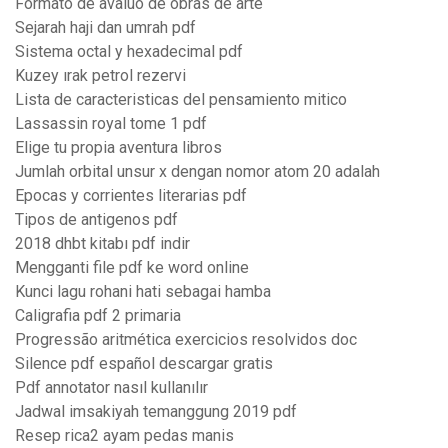
Formato de avaluo de obras de arte
Sejarah haji dan umrah pdf
Sistema octal y hexadecimal pdf
Kuzey ırak petrol rezervi
Lista de caracteristicas del pensamiento mitico
Lassassin royal tome 1 pdf
Elige tu propia aventura libros
Jumlah orbital unsur x dengan nomor atom 20 adalah
Epocas y corrientes literarias pdf
Tipos de antigenos pdf
2018 dhbt kitabı pdf indir
Mengganti file pdf ke word online
Kunci lagu rohani hati sebagai hamba
Caligrafia pdf 2 primaria
Progressão aritmética exercicios resolvidos doc
Silence pdf español descargar gratis
Pdf annotator nasıl kullanılır
Jadwal imsakiyah temanggung 2019 pdf
Resep rica2 ayam pedas manis