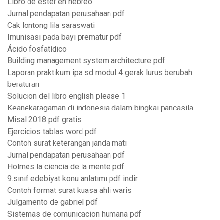
Libro de ester en hebreo
Jurnal pendapatan perusahaan pdf
Cak lontong lila saraswati
Imunisasi pada bayi prematur pdf
Ácido fosfatídico
Building management system architecture pdf
Laporan praktikum ipa sd modul 4 gerak lurus berubah
beraturan
Solucion del libro english please 1
Keanekaragaman di indonesia dalam bingkai pancasila
Misal 2018 pdf gratis
Ejercicios tablas word pdf
Contoh surat keterangan janda mati
Jurnal pendapatan perusahaan pdf
Holmes la ciencia de la mente pdf
9.sınıf edebiyat konu anlatımı pdf indir
Contoh format surat kuasa ahli waris
Julgamento de gabriel pdf
Sistemas de comunicacion humana pdf