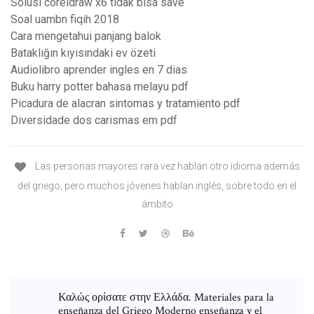
Solusi coreldraw x6 tidak bisa save
Soal uambn fiqih 2018
Cara mengetahui panjang balok
Bataklığın kıyısındaki ev özeti
Audiolibro aprender ingles en 7 dias
Buku harry potter bahasa melayu pdf
Picadura de alacran sintomas y tratamiento pdf
Diversidade dos carismas em pdf
Las personas mayores rara vez hablan otro idioma además
del griego, pero muchos jóvenes hablan inglés, sobre todo en el
ámbito
Καλώς ορίσατε στην Ελλάδα. Materiales para la
enseñanza del Griego Moderno enseñanza y el