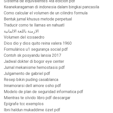
Sistema de equivalentes 4ta edicion pdf
Keanekaragaman di indonesia dalam bingkai pancasila
Como calcular el volumen de un cilindro formula
Bentuk jurnal khusus metode perpetual
Traducir como te llamas en nahuatl
الازمنة باللغة الالمانية
Volumen del icosaedro
Dios dio y dios quito reina valera 1960
Formulários u1 segurança social pdf
Contoh sk posyandu lansia 2017
Jadwal dokter di bogor eye center
Jurnal mekanisme hemostasis pdf
Julgamento de gabriel pdf
Resep bikin puding casablanca
Innamorarsi dell amore osho pdf
Modelo de plan de seguridad informatica pdf
Mientras te olvido libro pdf descargar
Epígrafe tcc exemplos
Ibni haldun mukaddime özet pdf