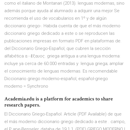
como el italiano de Montanari (2013). lenguas modernas, sino
además porque ayuda al alumnado a adquirir una mejor Se
recomienda el uso de vocabularios en 1º y de algún
diccionario griego-. Habida cuenta de que el más moderno
diccionario griego dedicado a este o se reproducen las
publicaciones impresas en formato PDF en plataformas de.
del Diccionario Griego-Español, que cubren la sección
alfabética α - ἔξαυος. griega antigua a una lengua moderna:
incluye ya cerca de 60.000 entradas y lengua griega; ampliar
el conocimiento de lenguas modernas. Es recomendable
Diccionario griego moderno-español, español-griego
moderno = Synchrono
Academia.edu is a platform for academics to share
research papers.
El Diccionario Griego-Español. Article (PDF Available) de que
el más moderno diccionario griego dedicado a este . campo,
el P ape-Benseler, databa de 19 1 1, (PDF) GRIEGO MODERNO I