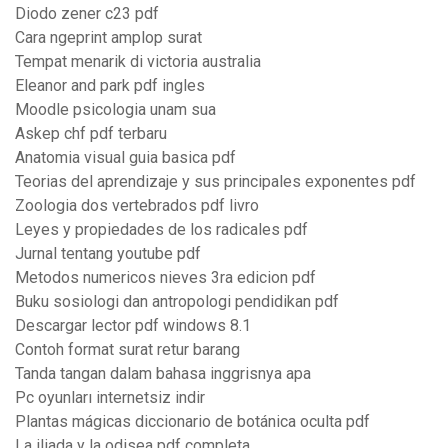
Diodo zener c23 pdf
Cara ngeprint amplop surat
Tempat menarik di victoria australia
Eleanor and park pdf ingles
Moodle psicologia unam sua
Askep chf pdf terbaru
Anatomia visual guia basica pdf
Teorias del aprendizaje y sus principales exponentes pdf
Zoologia dos vertebrados pdf livro
Leyes y propiedades de los radicales pdf
Jurnal tentang youtube pdf
Metodos numericos nieves 3ra edicion pdf
Buku sosiologi dan antropologi pendidikan pdf
Descargar lector pdf windows 8.1
Contoh format surat retur barang
Tanda tangan dalam bahasa inggrisnya apa
Pc oyunları internetsiz indir
Plantas mágicas diccionario de botánica oculta pdf
La iliada y la odisea pdf completa